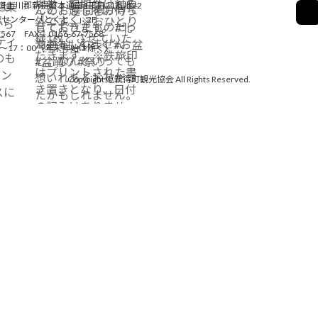
道上川郡新得町本通南1丁目21番地22
センター「とくとく」2F
7567 FAX：0156-67-7568
0～17：00（年末年始は除く）
Copyright © 新得町観光協会 All Rights Reserved.