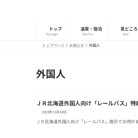
コ
ナ
ン
ビ
テ
ゲ
ン
ー
トップ
温泉・宿泊
見どころ
ツ
シ
Top page
Spa/Inn
Spot
へ
ョ
トップページ
お知らせ
外国人
ス
ン
キ
に
ッ
移
プ
動
外国人
ＪＲ北海道外国人向け「レールパス」特
2023年11月24日
ＪＲ北海道外国人向け「レールパス」提示でお得が