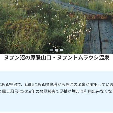
ヌプン沼の原登山口・
ヌプントムラウシ温泉
ある野湯で、山肌にある噴泉塔から高温の源泉が噴出しています
所と露天風呂は2016年の台風被害で浴槽が埋まり利用出来なく