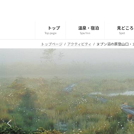
コ
ナ
ン
ビ
テ
ゲ
ン
ー
トップ
温泉・宿泊
見どころ
ツ
シ
Top page
Spa/Inn
Spot
へ
ョ
トップページ
アクティビティ
ヌプン沼の原登山口・
ス
ン
キ
に
ッ
移
プ
動