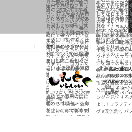
当ホームページについて
一般社団法
〒081-0008
北海
新得駅前地域交流
電話： 0156-67-
営業時間：9：0