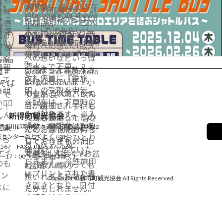
人 新得町観光協会
道上川郡新得町本通南1丁目21番地22
センター「とくとく」2F
7567 FAX：0156-67-7568
0～17：00（年末年始は除く）
Copyright © 新得町観光協会 All Rights Reserved.